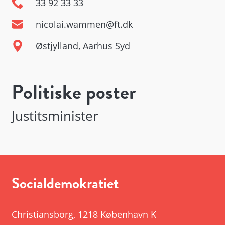
33 92 33 33
nicolai.wammen@ft.dk
Østjylland, Aarhus Syd
Politiske poster
Justitsminister
Socialdemokratiet
Christiansborg
,
1218 København K