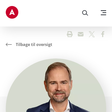
Gå til sidens indhold
Tilbage til oversigt