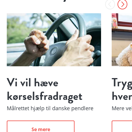
Vi vil hæve
Tryg
kørselsfradraget
hve
Målrettet hjælp til danske pendlere
Mere ve
Se mere