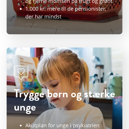
og fjerne momsen på frugt og grønt
1.000 kr. mere til de pensionister,
der har mindst
Trygge børn og stærke
unge
Akutplan for unge i psykiatrien