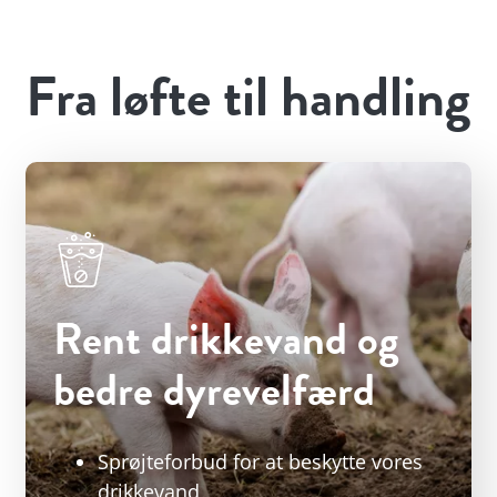
Fra løfte til handling
Rent drikkevand og
bedre dyrevelfærd
Sprøjteforbud for at beskytte vores
drikkevand