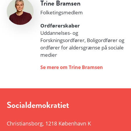
Trine Bramsen
Folketingsmedlem
Ordførerskaber
Uddannelses- og
Forskningsordfører, Boligordfører og
ordfører for aldersgrænse på sociale
medier
Se mere om Trine Bramsen
Socialdemokratiet
Christiansborg
,
1218 København K