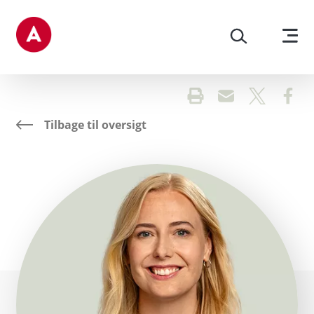
Gå til sidens indhold
Tilbage til oversigt