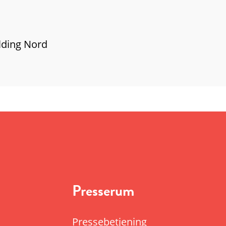
lding Nord
Presserum
Pressebetjening