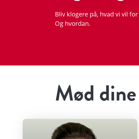
Bliv klogere på, hvad vi vil f
Og hvordan.
Mød dine 