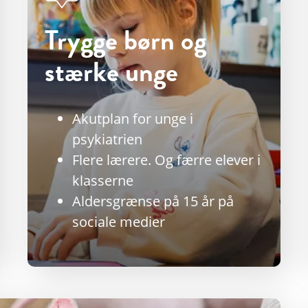
Trygge børn og
stærke unge
Akutplan for unge i
psykiatrien
Flere lærere. Og færre elever i
klasserne
Aldersgrænse på 15 år på
sociale medier