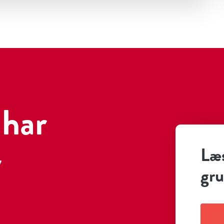
har
y
Læs
gru