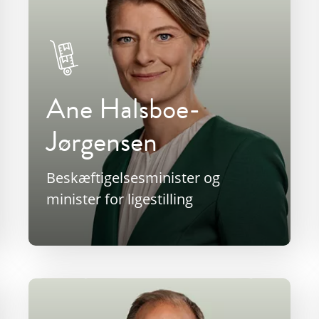
Ane Halsboe-
Jørgensen
Beskæftigelsesminister og
minister for ligestilling