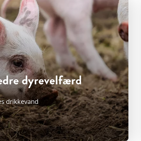
edre dyrevelfærd
es drikkevand