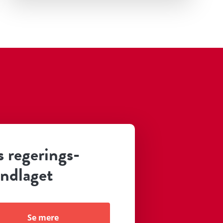
 regerings­
ndlaget
Se mere