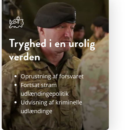
Tryghed i en urolig
verden
Oprustning af forsvaret
Fortsat stram
udlændingepolitik
Udvisning af kriminelle
udlændinge